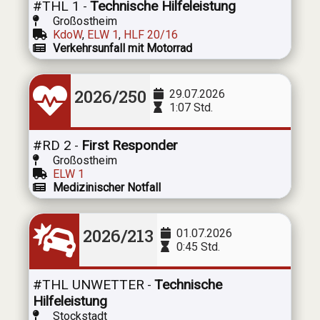
#THL 1
Technische Hilfeleistung
-
Großostheim
KdoW
,
ELW 1
,
HLF 20/16
Verkehrsunfall mit Motorrad
2026/250
29.07.2026
1:07 Std.
#RD 2
First Responder
-
Großostheim
ELW 1
Medizinischer Notfall
2026/213
01.07.2026
0:45 Std.
#THL UNWETTER
Technische
-
Hilfeleistung
Stockstadt