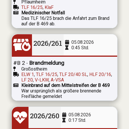
Pflaumheim
TLF 16/25
,
KlaF
Medizinischer Notfall
Das TLF 16/25 brach die Anfahrt zum Brand
auf der B 469 ab.
2026/261
05.08.2026
0:45 Std.
#B 2
Brandmeldung
-
Großostheim
ELW 1
,
TLF 16/25
,
TLF 20/40 SL
,
HLF 20/16
,
LF 20
,
V-LKW
,
A-VSA
Kleinbrand auf dem Mittelstreifen der B 469
War ursprünglich als größere brennende
Freifläche gemeldet
2026/260
05.08.2026
0:17 Std.