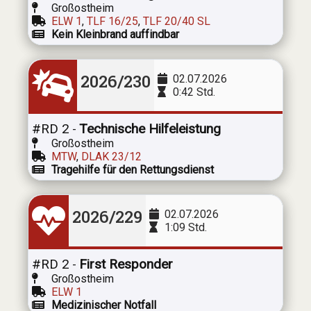
Großostheim
ELW 1
,
TLF 16/25
,
TLF 20/40 SL
Kein Kleinbrand auffindbar
2026/230
02.07.2026
0:42 Std.
#RD 2
Technische Hilfeleistung
-
Großostheim
MTW
,
DLAK 23/12
Tragehilfe für den Rettungsdienst
2026/229
02.07.2026
1:09 Std.
#RD 2
First Responder
-
Großostheim
ELW 1
Medizinischer Notfall