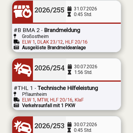
2026/255
31.07.2026
0:45 Std.
#B BMA 2
Brandmeldung
-
Großostheim
ELW 1
,
DLAK 23/12
,
HLF 20/16
Ausgelöste Brandmeldeanlage
2026/254
30.07.2026
1:56 Std.
#THL 1
Technische Hilfeleistung
-
Pflaumheim
ELW 1
,
MTW
,
HLF 20/16
,
KlaF
Verkehrsunfall mit 1 PKW
2026/253
30.07.2026
0:45 Std.