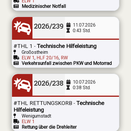
ELW 1
Medizinischer Notfall
2026/239
11.07.2026
0:43 Std.
#THL 1
Technische Hilfeleistung
-
Großostheim
ELW 1
,
HLF 20/16
,
RW
Verkehrsunfall zwischen PKW und Motorrad
2026/238
10.07.2026
0:38 Std.
#THL RETTUNGSKORB
Technische
-
Hilfeleistung
Wenigumstadt
ELW 1
Rettung über die Drehleiter