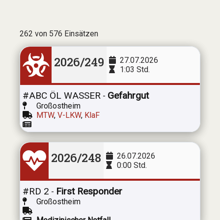
262 von 576 Einsätzen
2026/249
27.07.2026
1:03 Std.
#ABC ÖL WASSER
Gefahrgut
-
Großostheim
MTW
,
V-LKW
,
KlaF
2026/248
26.07.2026
0:00 Std.
#RD 2
First Responder
-
Großostheim