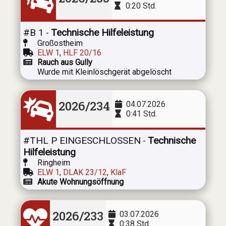
0:20 Std.
#B 1
Technische Hilfeleistung
-
Großostheim
ELW 1
,
HLF 20/16
Rauch aus Gully
Wurde mit Kleinlöschgerät abgelöscht
2026/234
04.07.2026
0:41 Std.
#THL P EINGESCHLOSSEN
Technische
-
Hilfeleistung
Ringheim
ELW 1
,
DLAK 23/12
,
KlaF
Akute Wohnungsöffnung
2026/233
03.07.2026
0:38 Std.