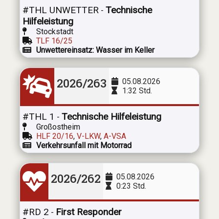
#THL UNWETTER
Technische
-
Hilfeleistung
Stockstadt
TLF 16/25
Unwettereinsatz: Wasser im Keller
2026/263
05.08.2026
1:32 Std.
#THL 1
Technische Hilfeleistung
-
Großostheim
HLF 20/16
,
V-LKW
,
A-VSA
Verkehrsunfall mit Motorrad
2026/262
05.08.2026
0:23 Std.
#RD 2
First Responder
-