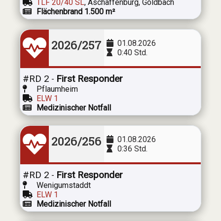
TLF 20/40 SL
, Aschaffenburg, Goldbach
Flächenbrand 1.500 m²
2026/257
01.08.2026
0:40 Std.
#RD 2
First Responder
-
Pflaumheim
ELW 1
Medizinischer Notfall
2026/256
01.08.2026
0:36 Std.
#RD 2
First Responder
-
Wenigumstaddt
ELW 1
Medizinischer Notfall