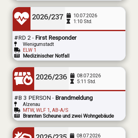
2026/237
10.07.2026
1:10 Std.
#RD 2
First Responder
-
Wenigumstadt
ELW 1
Medizinischer Notfall
2026/236
08.07.2026
5:11 Std.
#B 3 PERSON
Brandmeldung
-
Alzenau
MTW
,
WLF 1
,
AB-A/S
Brannten Scheune und zwei Wohngebäude
2026/235
08.07.2026