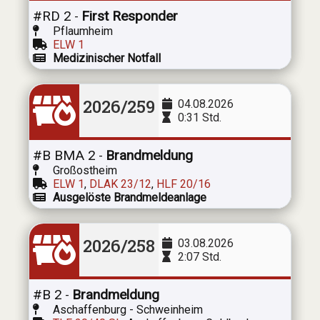
#RD 2
First Responder
-
Pflaumheim
ELW 1
Medizinischer Notfall
2026/259
04.08.2026
0:31 Std.
#B BMA 2
Brandmeldung
-
Großostheim
ELW 1
,
DLAK 23/12
,
HLF 20/16
Ausgelöste Brandmeldeanlage
2026/258
03.08.2026
2:07 Std.
#B 2
Brandmeldung
-
Aschaffenburg - Schweinheim