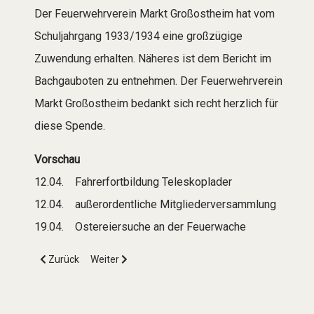
Der Feuerwehrverein Markt Großostheim hat vom
Schuljahrgang 1933/1934 eine großzügige
Zuwendung erhalten. Näheres ist dem Bericht im
Bachgauboten zu entnehmen. Der Feuerwehrverein
Markt Großostheim bedankt sich recht herzlich für
diese Spende.
Vorschau
12.04. Fahrerfortbildung Teleskoplader
12.04. außerordentliche Mitgliederversammlung
19.04. Ostereiersuche an der Feuerwache
Vorheriger Beitrag: FWVGOH-20250410-01
Nächster Beitrag: FWVGOH-20250327-01
Zurück
Weiter