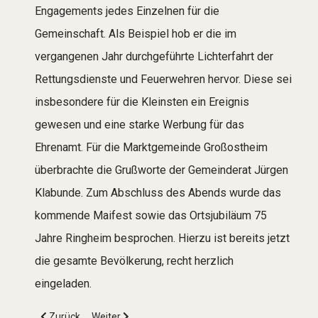
Engagements jedes Einzelnen für die
Gemeinschaft. Als Beispiel hob er die im
vergangenen Jahr durchgeführte Lichterfahrt der
Rettungsdienste und Feuerwehren hervor. Diese sei
insbesondere für die Kleinsten ein Ereignis
gewesen und eine starke Werbung für das
Ehrenamt. Für die Marktgemeinde Großostheim
überbrachte die Grußworte der Gemeinderat Jürgen
Klabunde. Zum Abschluss des Abends wurde das
kommende Maifest sowie das Ortsjubiläum 75
Jahre Ringheim besprochen. Hierzu ist bereits jetzt
die gesamte Bevölkerung, recht herzlich
eingeladen.
Vorheriger Beitrag: Termin für 160. Jubiläumsfeier festgelegt
Nächster Beitrag: Mitgliederversammlung in Pflaum
Zurück
Weiter