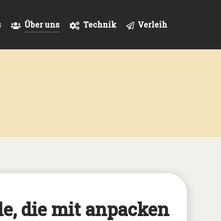
s
Über uns
Technik
Verleih
le, die mit anpacken