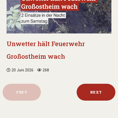
Unwetter hält Feuerwehr
Großostheim wach
20 Juni 2026
268
PREV
NEXT